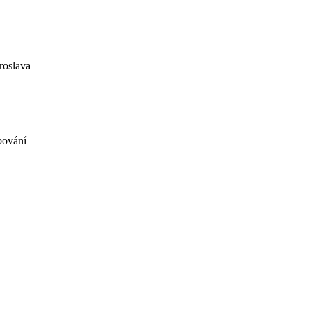
roslava
bování