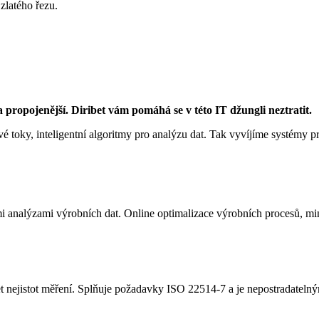
zlatého řezu.
 propojenější. Diribet vám pomáhá se v této IT džungli neztratit.
 toky, inteligentní algoritmy pro analýzu dat. Tak vyvíjíme systémy p
analýzami výrobních dat. Online optimalizace výrobních procesů, mini
 nejistot měření. Splňuje požadavky ISO 22514-7 a je nepostradateln