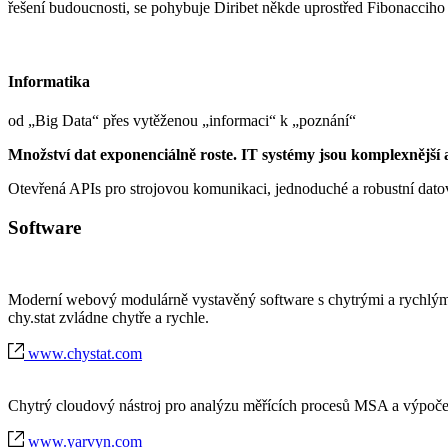
řešení budoucnosti, se pohybuje Diribet někde uprostřed Fibonacciho 
Informatika
od „Big Data“ přes vytěženou „informaci“ k „poznání“
Množství dat exponenciálně roste. IT systémy jsou komplexnější a
Otevřená APIs pro strojovou komunikaci, jednoduché a robustní datové
Software
Moderní webový modulárně vystavěný software s chytrými a rychlými 
chy.stat zvládne chytře a rychle.
www.chystat.com
Chytrý cloudový nástroj pro analýzu měřících procesů MSA a výpočet
www.yarvyn.com