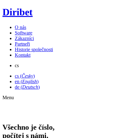
Diribet
O nás
Software
Zákazníci
Partneři
Historie společnosti
Kontakt
cs
cs (
Česky
)
en (
English
)
de (
Deutsch
)
Menu
Všechno je číslo,
počítej s námi.