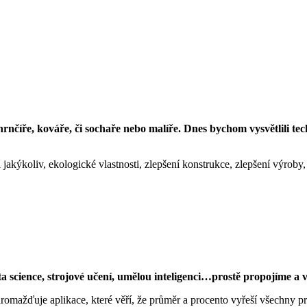
nčíře, kováře, či sochaře nebo malíře. Dnes bychom vysvětlili tec
l jakýkoliv, ekologické vlastnosti, zlepšení konstrukce, zlepšení výroby
ata science, strojové učení, umělou inteligenci…prostě propojíme 
hromažďuje aplikace, které věří, že průměr a procento vyřeší všechny pr