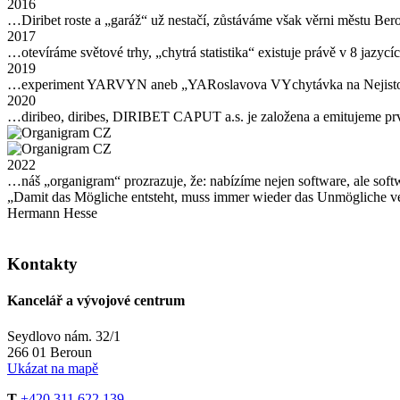
2016
…Diribet roste a „garáž“ už nestačí, zůstáváme však věrni městu Ber
2017
…otevíráme světové trhy, „chytrá statistika“ existuje právě v 8 jazyc
2019
…experiment YARVYN aneb „YARoslavova VYchytávka na Nejistoty“ je
2020
…diribeo, diribes, DIRIBET CAPUT a.s. je založena a emitujeme pr
2022
…náš „organigram“ prozrazuje, že: nabízíme nejen software, ale soft
„Damit das Mögliche entsteht, muss immer wieder das Unmögliche v
Hermann Hesse
Kontakty
Kancelář a vývojové centrum
Seydlovo nám. 32/1
266 01 Beroun
Ukázat na mapě
T
+420 311 622 139