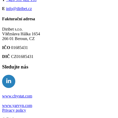
E
info@diribet.cz
Fakturační adresa
Diribet s.r.o.
Vítězslava Hálka 1654
266 01 Beroun, CZ
IČO
01685431
DIČ
CZ01685431
Sledujte nás
www.chystat.com
www.yarvyn.com
Privacy policy