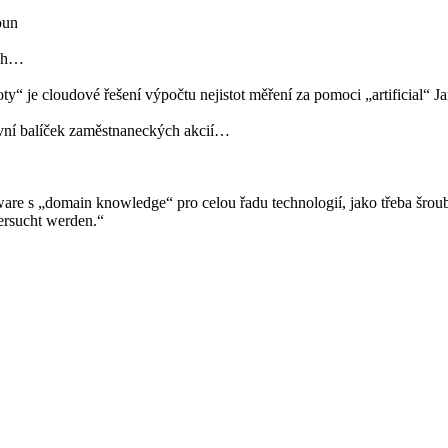
oun
ích…
 cloudové řešení výpočtu nejistot měření za pomoci „artificial“ Ja
vní balíček zaměstnaneckých akcií…
ware s „domain knowledge“ pro celou řadu technologií, jako třeba šrou
ersucht werden.“