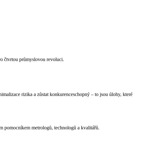
ro čtvrtou průmyslovou revoluci.
malizace rizika a zůstat konkurenceschopný – to jsou úlohy, které
ým pomocníkem metrologů, technologů a kvalitářů.