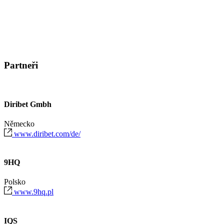
Partneři
Diribet Gmbh
Německo
www.diribet.com/de/
9HQ
Polsko
www.9hq.pl
IQS