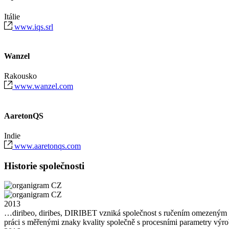
Itálie
www.iqs.srl
Wanzel
Rakousko
www.wanzel.com
AaretonQS
Indie
www.aaretonqs.com
Historie společnosti
2013
…diribeo, diribes, DIRIBET vzniká společnost s ručením omezeným al
práci s měřenými znaky kvality společně s procesními parametry výrobn